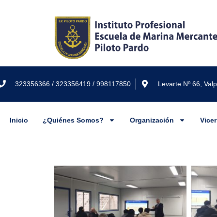
323356366 / 323356419 / 998117850
Levarte Nº 66, Val
Inicio
¿Quiénes Somos?
Organización
Vice