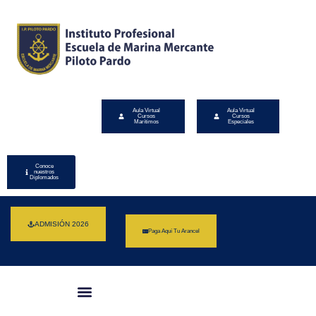
Aula Virtual
Aula Virtual
Cursos
Cursos
Marítimos
Especiales
Conoce
nuestros
Diplomados
ADMISIÓN 2026
Paga Aquí Tu Arancel