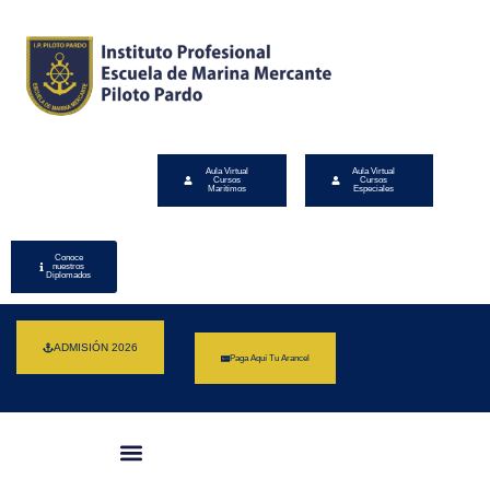
Aula Virtual
Aula Virtual
Cursos
Cursos
Marítimos
Especiales
Conoce
nuestros
Diplomados
ADMISIÓN 2026
Paga Aquí Tu Arancel