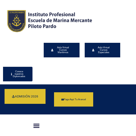
Aula Virtual
Aula Virtual
Cursos
Cursos
Marítimos
Especiales
Conoce
nuestros
Diplomados
ADMISIÓN 2026
Paga Aquí Tu Arancel