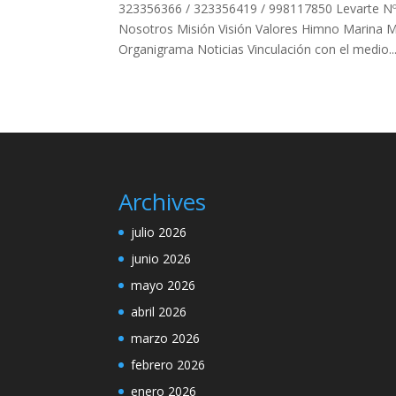
323356366 / 323356419 / 998117850 Levarte Nº 
Nosotros Misión Visión Valores Himno Marina 
Organigrama Noticias Vinculación con el medio..
Archives
julio 2026
junio 2026
mayo 2026
abril 2026
marzo 2026
febrero 2026
enero 2026