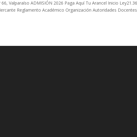
66, Valparaíso ADMISIÓN 2026 Paga Aquí Tu Arancel Inicio Ley21.3
Mercante Reglamento Académico Organización Autoridades Docente
.