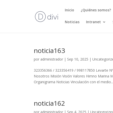
Inicio
¿Quiénes somos?
Noticias
Intranet
noticia163
por
administrador
|
Sep 10, 2025
|
Uncategoriz
323356366 / 323356419 / 998117850 Levarte Nº 
Nosotros Misión Visión Valores Himno Marina 
Organigrama Noticias Vinculación con el medio..
noticia162
por
administrador
|
Sep 4, 2025
|
Uncategorize