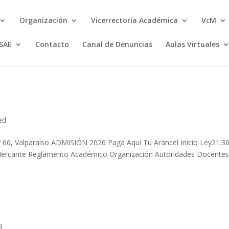
Organización
Vicerrectoría Académica
VcM
SAE
Contacto
Canal de Denuncias
Aulas Virtuales
ed
66, Valparaíso ADMISIÓN 2026 Paga Aquí Tu Arancel Inicio Ley21.3
Mercante Reglamento Académico Organización Autoridades Docente
.
d